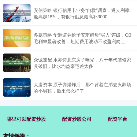
安信策略 银行信用卡业务“自救”调查：透支利率
最高超18%，有银行贴息最高补3000
多赢策略 华源证券给予安琪酵母“买入”评级，Q3
毛利率显著改善，短期费用波动不改盈利向上
众诚速配 水亦诗北京房子曝光，八十年代装修家
具破旧，比水均益豪宅差太多
大唐资本 原子弹爆炸后，那个背着亡弟去火葬场
的小男孩，后来怎么样了
哪里可以配资炒股
配资炒股公司
配资平台
友情链接：