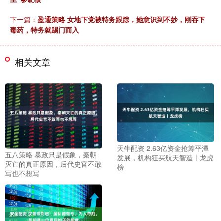
下一篇：
盈通策略 女地下党被特务跟踪，她意识到不妙，刚吞下
毒药，特务就踢门而入
相关文章
天牛配资 2.63亿资金抢筹平潭
五八策略 暴政只是假象，秦朝
发展，机构狂买航天智造丨龙虎
灭亡的真正原因，后代史官不敢
榜
写也不想写