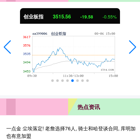
创业板指
3515.56
-19.58
-0.55%
热点资讯
一点金 尘埃落定! 老詹选择76人, 骑士和哈登谈合同, 库明加
也有意加盟