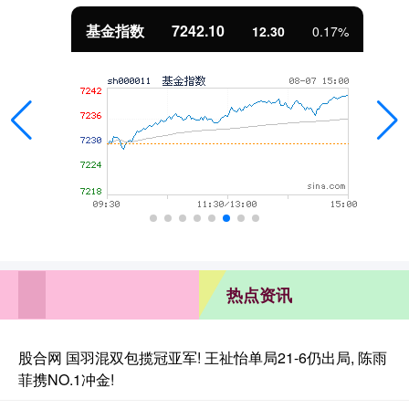
基金指数
7242.10
12.30
0.17%
热点资讯
股合网 国羽混双包揽冠亚军! 王祉怡单局21-6仍出局, 陈雨
菲携NO.1冲金!