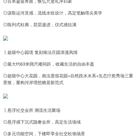
◎百米鎏金界面，恢弘尺度礼序归家
◎汲取运河灵感，流线水纹设计，高定笔触塔尖美学
◎陈列式柱廊，层层递进，仪式感拉满
丨超级中心园境 复刻南法庄园浪漫风情
◎最大约63米阔尺楼间距，收藏生活的自由丰盈
◎超级中心大花园，南法度假花园+自然跌水水系+生态疗愈秀场三重
景致，重构河岸理想栖居新范式
丨悬浮社交会所 潮流生活聚场
◎悬浮感下沉式隐奢会所，高定生活场域
◎多元功能空间，下楼即享全社交松弛场景