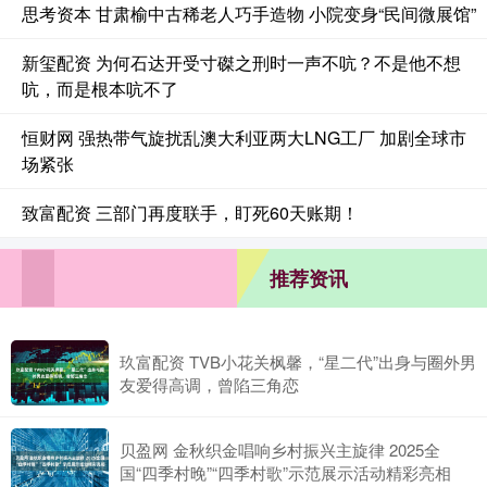
思考资本 甘肃榆中古稀老人巧手造物 小院变身“民间微展馆”
新玺配资 为何石达开受寸磔之刑时一声不吭？不是他不想
吭，而是根本吭不了
恒财网 强热带气旋扰乱澳大利亚两大LNG工厂 加剧全球市
场紧张
致富配资 三部门再度联手，盯死60天账期！
推荐资讯
玖富配资 TVB小花关枫馨，“星二代”出身与圈外男
友爱得高调，曾陷三角恋
贝盈网 金秋织金唱响乡村振兴主旋律 2025全
国“四季村晚”“四季村歌”示范展示活动精彩亮相