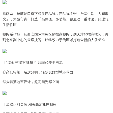
揽阅系，招商蛇口旗下精质产品线，产品线主张「乐享生活，人间烟
火」，为城市青年打造「高颜值、多功能、强互动、重体验」的理想
生活住区
揽阅系作品，从西安国际港务区的招商揽阅，到天津的招商揽阅，再
到北京副中心的云璟揽阅，始终致力于为区域打造全新的人居标准
丨“流金屏”简约建筑 引领现代美学潮流
◎高低错落，层次分明，活跃友好型城市界面
◎大幅落地窗设计，超高颜光感立面
丨汲取运河灵感 潮奢高定礼序归家