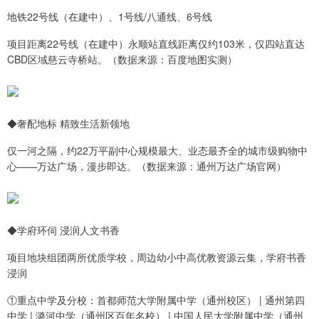
地铁22号线（在建中）、1号线/八通线、6号线
项目距离22号线（在建中）永顺站直线距离仅约103米，仅四站直达
CBD区域慈云寺桥站。（数据来源：百度地图实测）
◆奢配地标 精致生活新领地
仅一河之隔，约22万平副中心规模最大、业态最齐全的城市级购物中
心——万达广场，漫步即达。（数据来源：通州万达广场官网）
◆学府环伺 浸润人文书香
项目地块组团两所优质学校，周边幼小中高优教资源云集，学府书香
浸润
①重点中学及分校：首都师范大学附属中学（通州校区） | 通州第四
中学 | 潞河中学（通州区百年名校） | 中国人民大学附属中学（通州