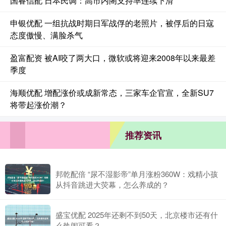
国睿信配 日本民调：高市内阁支持率连续下滑
申银优配 一组抗战时期日军战俘的老照片，被俘后的日寇
态度傲慢、满脸杀气
盈富配资 被AI咬了两大口，微软或将迎来2008年以来最差
季度
海顺优配 增配涨价或成新常态，三家车企官宣，全新SU7
将带起涨价潮？
推荐资讯
邦乾配倍 “尿不湿影帝”单月涨粉360W：戏精小孩
从抖音跳进大荧幕，怎么养成的？
盛宝优配 2025年还剩不到50天，北京楼市还有什
么热闹可看？