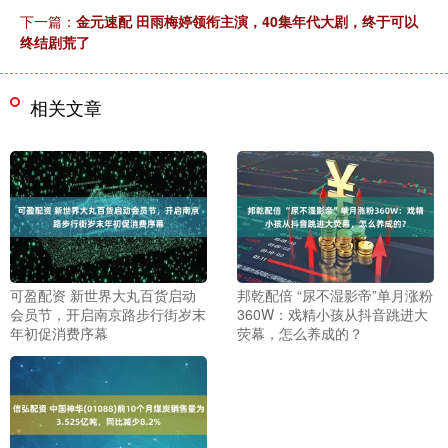
下一篇：
金元速配 田雨梅婷领衔主演，40集年代大剧，终于可以
终结剧荒了
相关文章
可盈配资 新世界大丸百货启动
邦乾配倍 “尿不湿影帝”单月涨粉
会员节，开启南京路步行街岁末
360W：戏精小孩从抖音跳进大
年初促消费序幕
荧幕，怎么养成的？