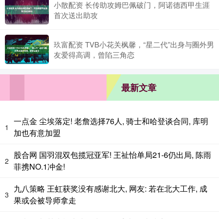
小散配资 长传助攻姆巴佩破门，阿诺德西甲生涯
首次送出助攻
玖富配资 TVB小花关枫馨，“星二代”出身与圈外男
友爱得高调，曾陷三角恋
最新文章
一点金 尘埃落定! 老詹选择76人, 骑士和哈登谈合同, 库明
1
加也有意加盟
股合网 国羽混双包揽冠亚军! 王祉怡单局21-6仍出局, 陈雨
2
菲携NO.1冲金!
九八策略 王虹获奖没有感谢北大, 网友: 若在北大工作, 成
3
果或会被导师拿走