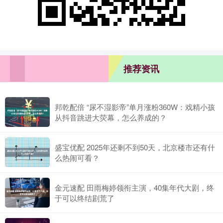
推荐资讯
邦乾配倍 “尿不湿影帝”单月涨粉360W：戏精小孩
从抖音跳进大荧幕，怎么养成的？
盛宝优配 2025年还剩不到50天，北京楼市还有什
么热闹可看？
金元速配 田雨梅婷领衔主演，40集年代大剧，终
于可以终结剧荒了