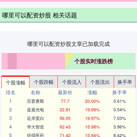
哪里可以配资炒股 相关话题
哪里可以配资炒股文章已加载完成
个股实时涨跌榜
个股跌幅
个股流入
个股流出
换手率
个股涨幅
排名
名称
最新价
涨幅
换手率
1
百普赛斯
77.7
20.00%
5.61%
2
蓝盾光电
22.81
19.99%
0.54%
3
近岸蛋白
56.05
19.97%
7.03%
4
华大智造
62.43
15.98%
3.96%
5
毕得医药
71.42
15.94%
8.42%