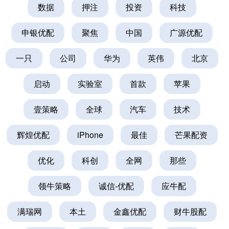
数据
押注
投资
科技
申银优配
聚焦
中国
广源优配
一只
公司
华为
英伟
北京
启动
实验室
首款
苹果
壹策略
全球
汽车
技术
辉煌优配
iPhone
最佳
芒果配资
优化
科创
全网
那些
领牛策略
诚信-优配
应牛配
满瑞网
本土
金鑫优配
财牛股配