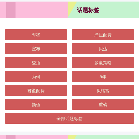
话题标签
即将
泽巨配资
宣布
贝达
登顶
多赢策略
为何
5年
君盈配资
贝格富
颜值
重磅
全部话题标签