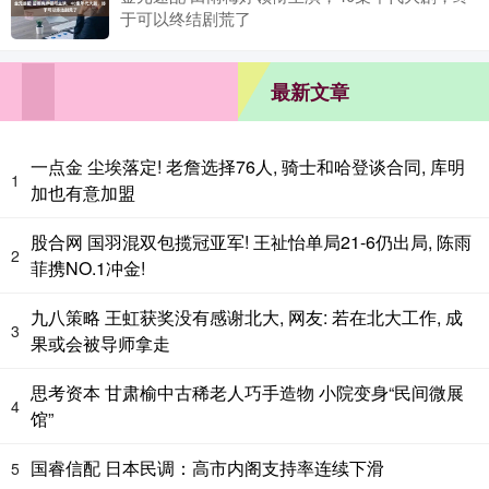
于可以终结剧荒了
最新文章
一点金 尘埃落定! 老詹选择76人, 骑士和哈登谈合同, 库明
1
加也有意加盟
股合网 国羽混双包揽冠亚军! 王祉怡单局21-6仍出局, 陈雨
2
菲携NO.1冲金!
九八策略 王虹获奖没有感谢北大, 网友: 若在北大工作, 成
3
果或会被导师拿走
思考资本 甘肃榆中古稀老人巧手造物 小院变身“民间微展
4
馆”
国睿信配 日本民调：高市内阁支持率连续下滑
5