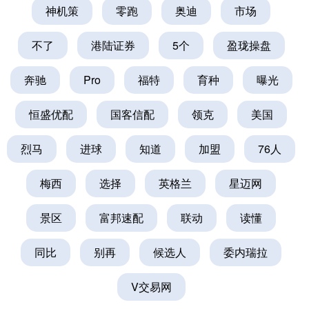
神机策
零跑
奥迪
市场
不了
港陆证券
5个
盈珑操盘
奔驰
Pro
福特
育种
曝光
恒盛优配
国客信配
领克
美国
烈马
进球
知道
加盟
76人
梅西
选择
英格兰
星迈网
景区
富邦速配
联动
读懂
同比
别再
候选人
委内瑞拉
V交易网