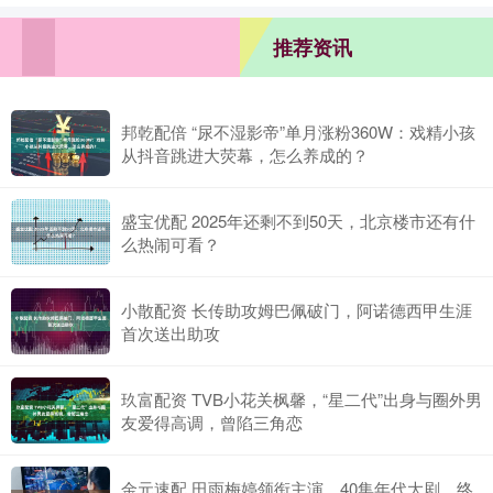
推荐资讯
邦乾配倍 “尿不湿影帝”单月涨粉360W：戏精小孩
从抖音跳进大荧幕，怎么养成的？
盛宝优配 2025年还剩不到50天，北京楼市还有什
么热闹可看？
小散配资 长传助攻姆巴佩破门，阿诺德西甲生涯
首次送出助攻
玖富配资 TVB小花关枫馨，“星二代”出身与圈外男
友爱得高调，曾陷三角恋
金元速配 田雨梅婷领衔主演，40集年代大剧，终