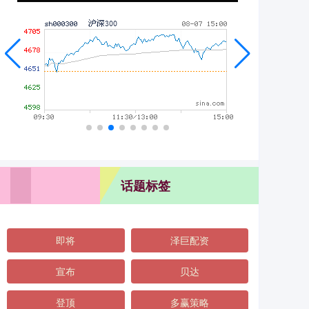
话题标签
即将
泽巨配资
宣布
贝达
登顶
多赢策略