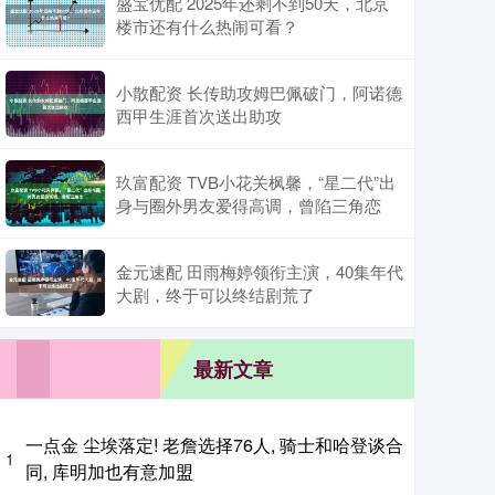
盛宝优配 2025年还剩不到50天，北京
楼市还有什么热闹可看？
小散配资 长传助攻姆巴佩破门，阿诺德
西甲生涯首次送出助攻
玖富配资 TVB小花关枫馨，“星二代”出
身与圈外男友爱得高调，曾陷三角恋
金元速配 田雨梅婷领衔主演，40集年代
大剧，终于可以终结剧荒了
最新文章
一点金 尘埃落定! 老詹选择76人, 骑士和哈登谈合
1
同, 库明加也有意加盟