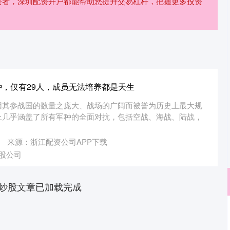
资者，深圳配资开户都能帮助您提升交易杠杆，把握更多投资
种，仅有29人，成员无法培养都是天生
因其参战国的数量之庞大、战场的广阔而被誉为历史上最大规
上几乎涵盖了所有军种的全面对抗，包括空战、海战、陆战，
来源：浙江配资公司APP下载
股公司
炒股文章已加载完成
深证成指
14311.01
02%
200.89
1.42%