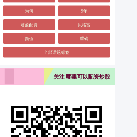
为何
5年
君盈配资
贝格富
颜值
重磅
全部话题标签
关注 哪里可以配资炒股