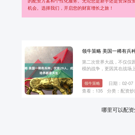
的配资方案和个性化服务。无论您是新手还是资深投
机会。选择我们，开启您的财富增长之旅！
领牛策略 美国一稀有兵
第二次世界大战，不仅仅
模的战争，更因其在战场
甚至还包....
日期：02-07
领牛策略
查看：
135
分类：
配资炒
哪里可以配资
上证指数
3940.04
.40
2.13%
39.68
1.