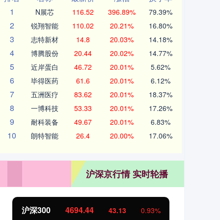
1
N展芯
116.52
396.89%
79.39%
2
锐翔智能
110.02
20.21%
16.80%
3
志特新材
14.8
20.03%
14.18%
4
博腾股份
20.44
20.02%
14.77%
5
近岸蛋白
46.72
20.01%
5.62%
6
毕得医药
61.6
20.01%
6.12%
7
五洲医疗
83.62
20.01%
18.37%
8
一博科技
53.33
20.01%
17.26%
9
耐科装备
49.67
20.01%
6.83%
10
朗特智能
26.4
20.00%
17.06%
沪深京行情 实时轮播
沪深300
4694.44
北
43.13
0.93%