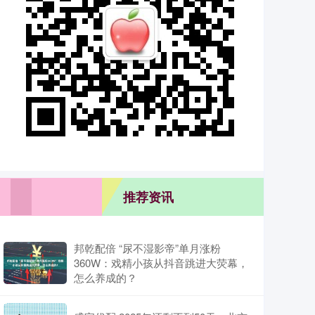
推荐资讯
邦乾配倍 “尿不湿影帝”单月涨粉
360W：戏精小孩从抖音跳进大荧幕，
怎么养成的？