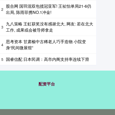
股合网 国羽混双包揽冠亚军! 王祉怡单局21-6仍
2
出局, 陈雨菲携NO.1冲金!
九八策略 王虹获奖没有感谢北大, 网友: 若在北大
3
工作, 成果或会被导师拿走
思考资本 甘肃榆中古稀老人巧手造物 小院变
4
身“民间微展馆”
国睿信配 日本民调：高市内阁支持率连续下滑
5
配资平台