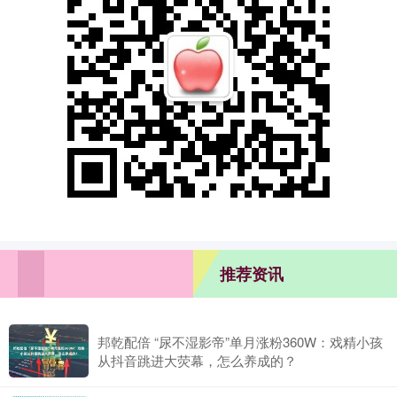
推荐资讯
邦乾配倍 “尿不湿影帝”单月涨粉360W：戏精小孩
从抖音跳进大荧幕，怎么养成的？