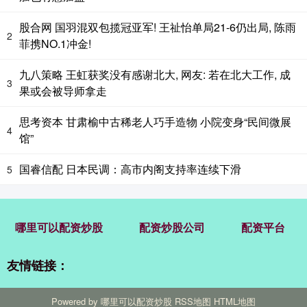
股合网 国羽混双包揽冠亚军! 王祉怡单局21-6仍出局, 陈雨
2
菲携NO.1冲金!
九八策略 王虹获奖没有感谢北大, 网友: 若在北大工作, 成
3
果或会被导师拿走
思考资本 甘肃榆中古稀老人巧手造物 小院变身“民间微展
4
馆”
国睿信配 日本民调：高市内阁支持率连续下滑
5
哪里可以配资炒股
配资炒股公司
配资平台
友情链接：
Powered by
哪里可以配资炒股
RSS地图
HTML地图