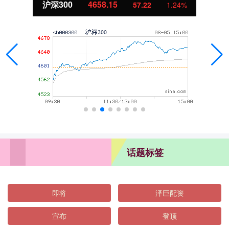
沪深300
4658.15
57.22
1.24%
话题标签
即将
泽巨配资
宣布
登顶