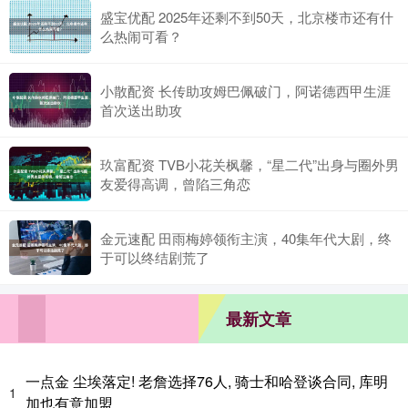
盛宝优配 2025年还剩不到50天，北京楼市还有什
么热闹可看？
小散配资 长传助攻姆巴佩破门，阿诺德西甲生涯
首次送出助攻
玖富配资 TVB小花关枫馨，“星二代”出身与圈外男
友爱得高调，曾陷三角恋
金元速配 田雨梅婷领衔主演，40集年代大剧，终
于可以终结剧荒了
最新文章
一点金 尘埃落定! 老詹选择76人, 骑士和哈登谈合同, 库明
1
加也有意加盟