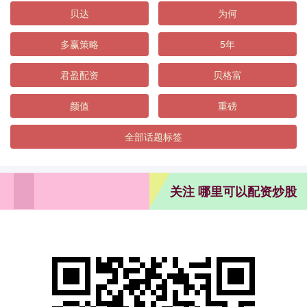
贝达
为何
多赢策略
5年
君盈配资
贝格富
颜值
重磅
全部话题标签
关注 哪里可以配资炒股