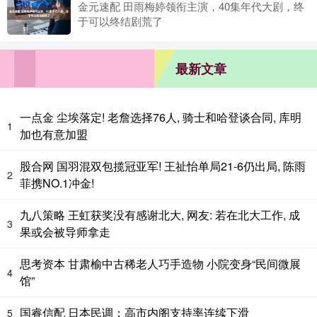
金元速配 田雨梅婷领衔主演，40集年代大剧，终
于可以终结剧荒了
最新文章
一点金 尘埃落定! 老詹选择76人, 骑士和哈登谈合同, 库明
1
加也有意加盟
股合网 国羽混双包揽冠亚军! 王祉怡单局21-6仍出局, 陈雨
2
菲携NO.1冲金!
九八策略 王虹获奖没有感谢北大, 网友: 若在北大工作, 成
3
果或会被导师拿走
思考资本 甘肃榆中古稀老人巧手造物 小院变身“民间微展
4
馆”
国睿信配 日本民调：高市内阁支持率连续下滑
5