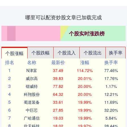
哪里可以配资炒股文章已加载完成
个股实时涨跌榜
个股跌幅
个股流入
个股流出
换手率
个股涨幅
排名
名称
最新价
涨幅
换手率
1
N津富
37.49
114.72%
77.46%
2
威尔高
39.83
20.01%
17.76%
3
锴威特
77.82
20.00%
1.17%
4
科翔股份
64.32
20.00%
12.21%
5
蜀道装备
33.61
19.99%
11.69%
6
中巨芯
27.85
19.99%
32.20%
7
广哈通信
19.03
19.99%
5.84%
8
欣天科技
18.02
19.97%
28.44%