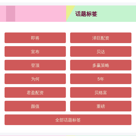
话题标签
即将
泽巨配资
宣布
贝达
登顶
多赢策略
为何
5年
君盈配资
贝格富
颜值
重磅
全部话题标签