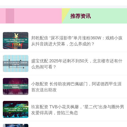
推荐资讯
邦乾配倍 “尿不湿影帝”单月涨粉360W：戏精小孩
从抖音跳进大荧幕，怎么养成的？
盛宝优配 2025年还剩不到50天，北京楼市还有什
么热闹可看？
小散配资 长传助攻姆巴佩破门，阿诺德西甲生涯
首次送出助攻
玖富配资 TVB小花关枫馨，“星二代”出身与圈外男
友爱得高调，曾陷三角恋