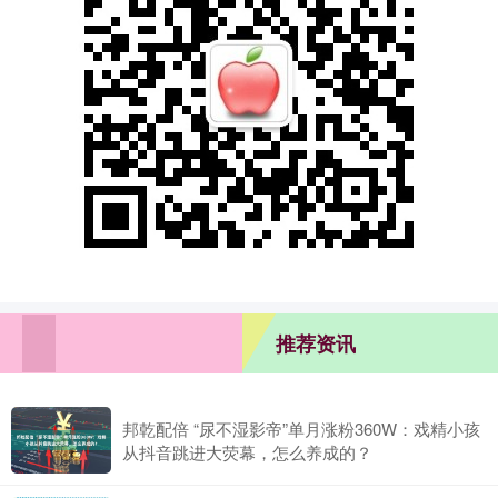
推荐资讯
邦乾配倍 “尿不湿影帝”单月涨粉360W：戏精小孩
从抖音跳进大荧幕，怎么养成的？