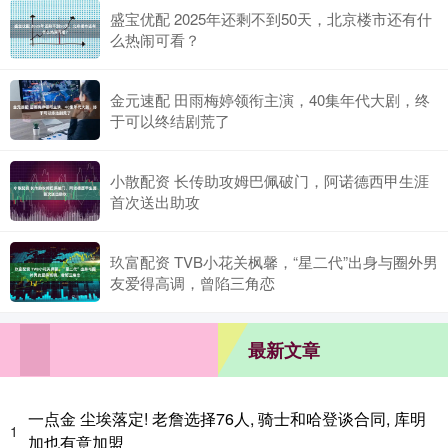
盛宝优配 2025年还剩不到50天，北京楼市还有什
么热闹可看？
金元速配 田雨梅婷领衔主演，40集年代大剧，终
于可以终结剧荒了
小散配资 长传助攻姆巴佩破门，阿诺德西甲生涯
首次送出助攻
玖富配资 TVB小花关枫馨，“星二代”出身与圈外男
友爱得高调，曾陷三角恋
最新文章
一点金 尘埃落定! 老詹选择76人, 骑士和哈登谈合同, 库明
1
加也有意加盟