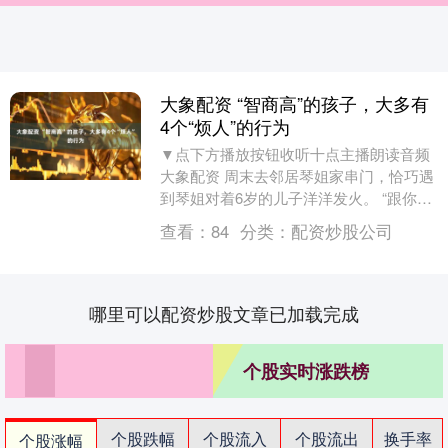
大象配资 “智商高”的孩子，大多有
4个“烦人”的行为
▼点下方播放按钮收听十点主播朗读音频
大象配资 周末去邻居琴姐家串门，恰巧遇
到琴姐对着6岁的儿子洋洋发火。 “跟你说
多少遍别拆东西！这无人机才买了一天，
查看：
84
分类：
配资炒股公司
就被你卸成....
哪里可以配资炒股文章已加载完成
个股实时涨跌榜
个股跌幅
个股流入
个股流出
换手率
个股涨幅