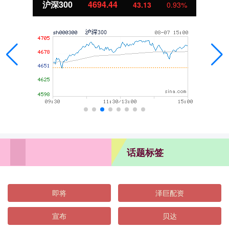
沪深300
4694.44
43.13
0.93%
话题标签
即将
泽巨配资
宣布
贝达