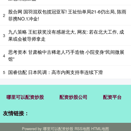
股合网 国羽混双包揽冠亚军! 王祉怡单局21-6仍出局, 陈雨
2
菲携NO.1冲金!
九八策略 王虹获奖没有感谢北大, 网友: 若在北大工作, 成
3
果或会被导师拿走
思考资本 甘肃榆中古稀老人巧手造物 小院变身“民间微展
4
馆”
国睿信配 日本民调：高市内阁支持率连续下滑
5
哪里可以配资炒股
配资炒股公司
配资平台
友情链接：
Powered by
哪里可以配资炒股
RSS地图
HTML地图