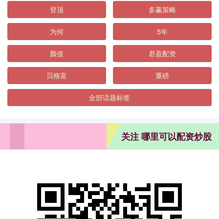
登顶
多赢策略
为何
5年
颜值
君盈配资
贝格富
重磅
全部话题标签
关注 哪里可以配资炒股