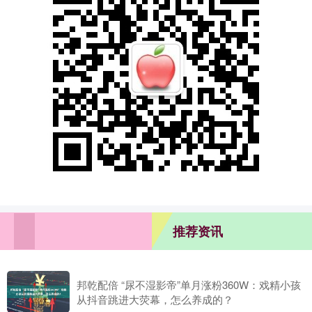
推荐资讯
邦乾配倍 “尿不湿影帝”单月涨粉360W：戏精小孩
从抖音跳进大荧幕，怎么养成的？