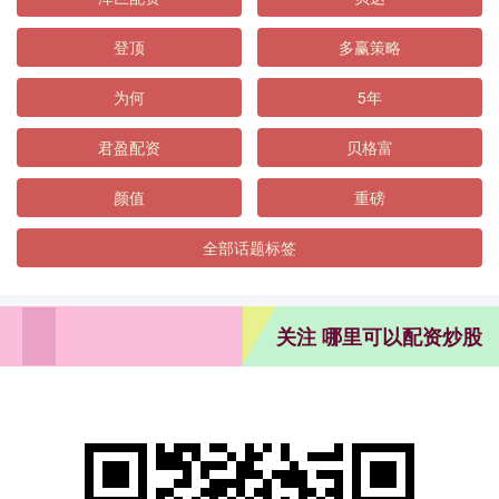
登顶
多赢策略
为何
5年
君盈配资
贝格富
颜值
重磅
全部话题标签
关注 哪里可以配资炒股