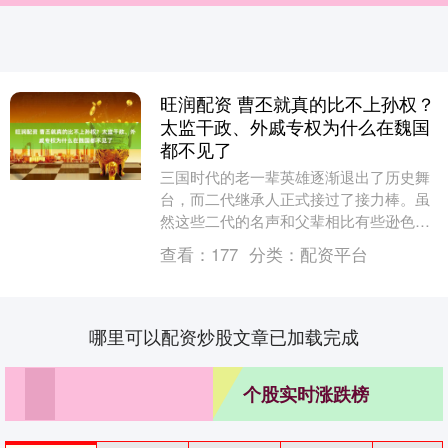
旺润配资 曹丕就真的比不上孙权？
太监干政、外戚专权为什么在魏国
都不见了
三国时代的老一辈英雄逐渐退出了历史舞
台，而二代继承人正式接过了接力棒。虽
然这些二代的名声和父辈相比有些逊色，
但他们的表现仍然值得关注。例如旺润配
查看：
177
分类：
配资平台
资，刘璋的接班虽....
哪里可以配资炒股文章已加载完成
个股实时涨跌榜