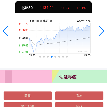
北证50
1134.24
11.37
1.01%
话题标签
即将
宣布
泽巨配资
贝达