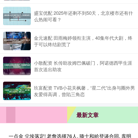
盛宝优配 2025年还剩不到50天，北京楼市还有什
么热闹可看？
金元速配 田雨梅婷领衔主演，40集年代大剧，终
于可以终结剧荒了
小散配资 长传助攻姆巴佩破门，阿诺德西甲生涯
首次送出助攻
玖富配资 TVB小花关枫馨，“星二代”出身与圈外男
友爱得高调，曾陷三角恋
最新文章
一点金 尘埃落定! 老詹选择76人, 骑士和哈登谈合同, 库明