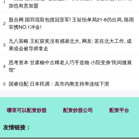
1
加也有意加盟
股合网 国羽混双包揽冠亚军! 王祉怡单局21-6仍出局, 陈雨
2
菲携NO.1冲金!
九八策略 王虹获奖没有感谢北大, 网友: 若在北大工作, 成
3
果或会被导师拿走
思考资本 甘肃榆中古稀老人巧手造物 小院变身“民间微展
4
馆”
国睿信配 日本民调：高市内阁支持率连续下滑
5
哪里可以配资炒股
配资炒股公司
配资平台
友情链接：