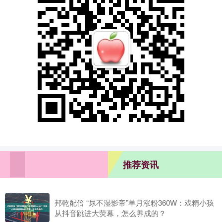
推荐资讯
邦乾配倍 “尿不湿影帝”单月涨粉360W：戏精小孩
从抖音跳进大荧幕，怎么养成的？