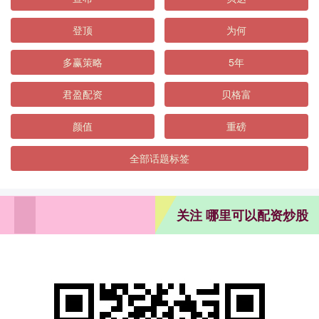
登顶
为何
多赢策略
5年
君盈配资
贝格富
颜值
重磅
全部话题标签
关注 哪里可以配资炒股