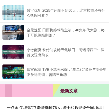
盛宝优配 2025年还剩不到50天，北京楼市还有什
么热闹可看？
金元速配 田雨梅婷领衔主演，40集年代大剧，终
于可以终结剧荒了
小散配资 长传助攻姆巴佩破门，阿诺德西甲生涯
首次送出助攻
玖富配资 TVB小花关枫馨，“星二代”出身与圈外男
友爱得高调，曾陷三角恋
最新文章
一点金 尘埃落定! 老詹选择76人, 骑士和哈登谈合同, 库明