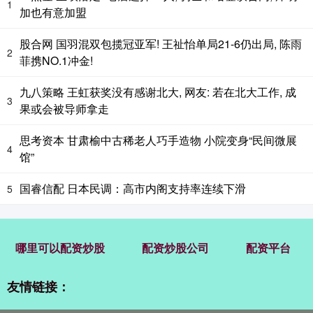
1
加也有意加盟
股合网 国羽混双包揽冠亚军! 王祉怡单局21-6仍出局, 陈雨
2
菲携NO.1冲金!
九八策略 王虹获奖没有感谢北大, 网友: 若在北大工作, 成
3
果或会被导师拿走
思考资本 甘肃榆中古稀老人巧手造物 小院变身“民间微展
4
馆”
国睿信配 日本民调：高市内阁支持率连续下滑
5
哪里可以配资炒股
配资炒股公司
配资平台
友情链接：