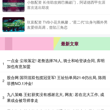
小散配资 长传助攻姆巴佩破门，阿诺德西甲生涯
首次送出助攻
玖富配资 TVB小花关枫馨，“星二代”出身与圈外男
友爱得高调，曾陷三角恋
最新文章
一点金 尘埃落定! 老詹选择76人, 骑士和哈登谈合同, 库明
1
加也有意加盟
股合网 国羽混双包揽冠亚军! 王祉怡单局21-6仍出局, 陈雨
2
菲携NO.1冲金!
九八策略 王虹获奖没有感谢北大, 网友: 若在北大工作, 成
3
果或会被导师拿走