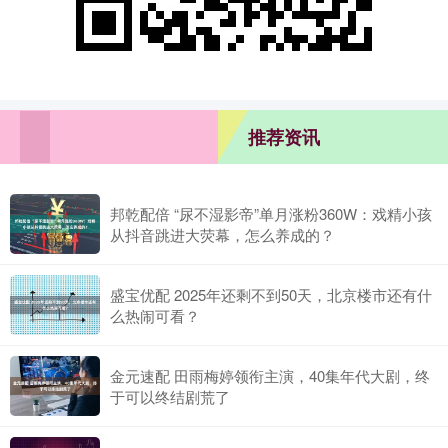
推荐资讯
邦乾配倍 “尿不湿影帝”单月涨粉360W：戏精小孩
从抖音跳进大荧幕，怎么养成的？
盛宝优配 2025年还剩不到50天，北京楼市还有什
么热闹可看？
金元速配 田雨梅婷领衔主演，40集年代大剧，终
于可以终结剧荒了