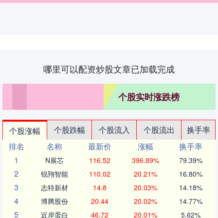
哪里可以配资炒股文章已加载完成
个股实时涨跌榜
个股跌幅
个股流入
个股流出
换手率
个股涨幅
排名
名称
最新价
涨幅
换手率
1
N展芯
116.52
396.89%
79.39%
2
锐翔智能
110.02
20.21%
16.80%
3
志特新材
14.8
20.03%
14.18%
4
博腾股份
20.44
20.02%
14.77%
5
近岸蛋白
46.72
20.01%
5.62%