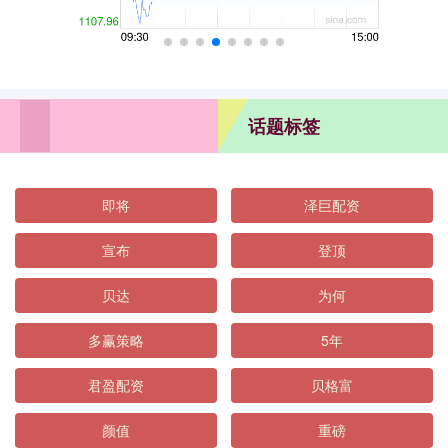
话题标签
即将
泽巨配资
宣布
登顶
贝达
为何
多赢策略
5年
君盈配资
贝格富
颜值
重磅