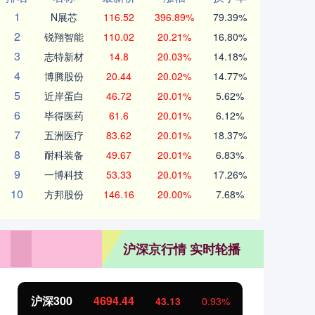
1
N展芯
116.52
396.89%
79.39%
2
锐翔智能
110.02
20.21%
16.80%
3
志特新材
14.8
20.03%
14.18%
4
博腾股份
20.44
20.02%
14.77%
5
近岸蛋白
46.72
20.01%
5.62%
6
毕得医药
61.6
20.01%
6.12%
7
五洲医疗
83.62
20.01%
18.37%
8
耐科装备
49.67
20.01%
6.83%
9
一博科技
53.33
20.01%
17.26%
10
方邦股份
146.16
20.00%
7.68%
沪深京行情 实时轮播
沪深300
4694.44
北
43.13
0.93%