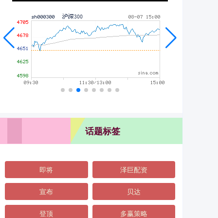
话题标签
即将
泽巨配资
宣布
贝达
登顶
多赢策略