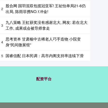
股合网 国羽混双包揽冠亚军! 王祉怡单局21-6仍
2
出局, 陈雨菲携NO.1冲金!
九八策略 王虹获奖没有感谢北大, 网友: 若在北大
3
工作, 成果或会被导师拿走
思考资本 甘肃榆中古稀老人巧手造物 小院变
4
身“民间微展馆”
国睿信配 日本民调：高市内阁支持率连续下滑
5
配资平台