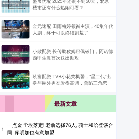
盛宝优配 2025年还剩不到50天，北京
楼市还有什么热闹可看？
金元速配 田雨梅婷领衔主演，40集年代
大剧，终于可以终结剧荒了
小散配资 长传助攻姆巴佩破门，阿诺德
西甲生涯首次送出助攻
玖富配资 TVB小花关枫馨，“星二代”出
身与圈外男友爱得高调，曾陷三角恋
最新文章
一点金 尘埃落定! 老詹选择76人, 骑士和哈登谈合
1
同, 库明加也有意加盟