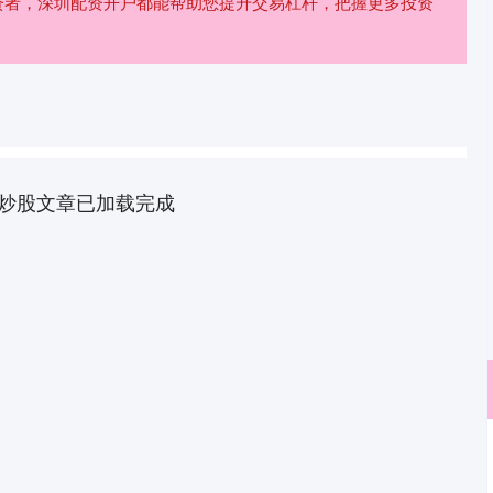
资者，深圳配资开户都能帮助您提升交易杠杆，把握更多投资
炒股文章已加载完成
深证成指
14311.01
02%
200.89
1.42%