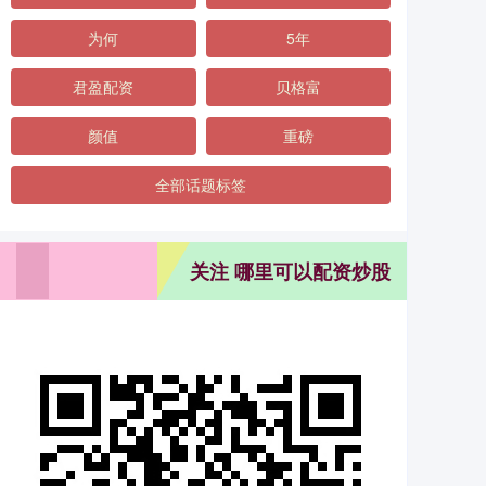
为何
5年
君盈配资
贝格富
颜值
重磅
全部话题标签
关注 哪里可以配资炒股