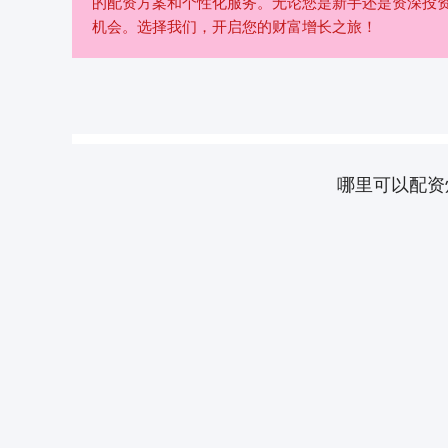
的配资方案和个性化服务。无论您是新手还是资深投
机会。选择我们，开启您的财富增长之旅！
哪里可以配资
上证指数
3940.04
.40
2.13%
39.68
1.