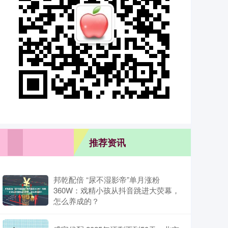
推荐资讯
邦乾配倍 “尿不湿影帝”单月涨粉
360W：戏精小孩从抖音跳进大荧幕，
怎么养成的？