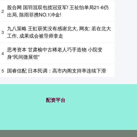
股合网 国羽混双包揽冠亚军! 王祉怡单局21-6仍
2
出局, 陈雨菲携NO.1冲金!
九八策略 王虹获奖没有感谢北大, 网友: 若在北大
3
工作, 成果或会被导师拿走
思考资本 甘肃榆中古稀老人巧手造物 小院变
4
身“民间微展馆”
国睿信配 日本民调：高市内阁支持率连续下滑
5
配资平台