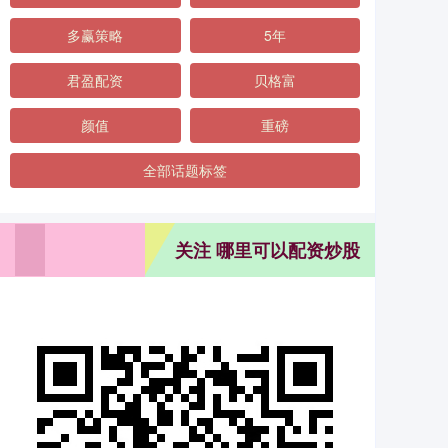
多赢策略
5年
君盈配资
贝格富
颜值
重磅
全部话题标签
关注 哪里可以配资炒股