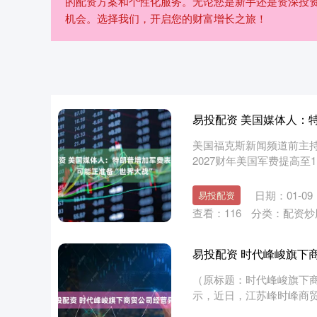
的配资方案和个性化服务。无论您是新手还是资深投
机会。选择我们，开启您的财富增长之旅！
易投配资 美国媒体人：
美国福克斯新闻频道前主持
2027财年美国军费提高至1
日期：01-09
易投配资
查看：
116
分类：
配资炒
易投配资 时代峰峻旗下
（原标题：时代峰峻旗下商
示，近日，江苏峰时峰商
深证成指
14037.68
83
-0.05%
-106.52
-
市市....