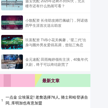
盛宝优配 2025年还剩不到50天，北京
楼市还有什么热闹可看？
小散配资 长传助攻姆巴佩破门，阿诺德
西甲生涯首次送出助攻
玖富配资 TVB小花关枫馨，“星二代”出
身与圈外男友爱得高调，曾陷三角恋
金元速配 田雨梅婷领衔主演，40集年代
大剧，终于可以终结剧荒了
最新文章
一点金 尘埃落定! 老詹选择76人, 骑士和哈登谈合
1
同, 库明加也有意加盟