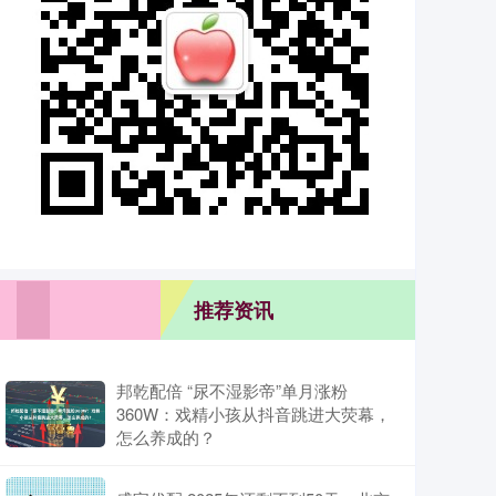
推荐资讯
邦乾配倍 “尿不湿影帝”单月涨粉
360W：戏精小孩从抖音跳进大荧幕，
怎么养成的？