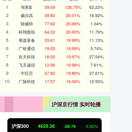
1
N津富
39.59
126.75%
62.22%
2
威尔高
39.83
20.01%
16.92%
3
锴威特
77.82
20.00%
1.04%
4
科翔股份
64.32
20.00%
11.79%
5
蜀道装备
33.61
19.99%
11.13%
6
广哈通信
19.03
19.99%
5.74%
7
欣天科技
18.02
19.97%
27.54%
8
飞天诚信
12.56
19.96%
7.61%
9
中巨芯
27.82
19.86%
27.61%
10
广脉科技
17.57
16.36%
12.50%
沪深京行情 实时轮播
北证50
1113.24
创业
-6.22
-0.56%