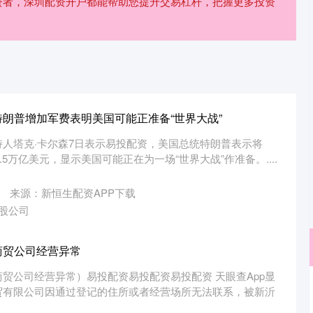
资者，深圳配资开户都能帮助您提升交易杠杆，把握更多投资
特朗普增加军费表明美国可能正准备“世界大战”
人塔克·卡尔森7日表示易投配资，美国总统特朗普表示将
.5万亿美元，显示美国可能正在为一场“世界大战”作准备。....
来源：新恒生配资APP下载
股公司
商贸公司经营异常
贸公司经营异常）易投配资易投配资易投配资 天眼查App显
贸有限公司因通过登记的住所或者经营场所无法联系，被新沂
沪深300
4629.38
0.75%
-28.78
-0.62%