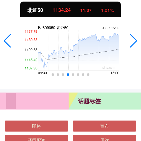
北证50
1134.24
11.37
1.01%
话题标签
即将
宣布
泽巨配资
贝达