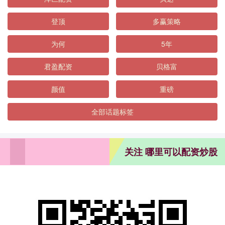
登顶
多赢策略
为何
5年
君盈配资
贝格富
颜值
重磅
全部话题标签
关注 哪里可以配资炒股