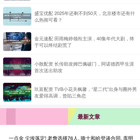
盛宝优配 2025年还剩不到50天，北京楼市还有什
么热闹可看？
金元速配 田雨梅婷领衔主演，40集年代大剧，终
于可以终结剧荒了
小散配资 长传助攻姆巴佩破门，阿诺德西甲生涯
首次送出助攻
玖富配资 TVB小花关枫馨，“星二代”出身与圈外男
友爱得高调，曾陷三角恋
最新文章
一点金 尘埃落定! 老詹选择76人, 骑士和哈登谈合同, 库明