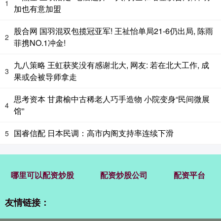
1
加也有意加盟
股合网 国羽混双包揽冠亚军! 王祉怡单局21-6仍出局, 陈雨
2
菲携NO.1冲金!
九八策略 王虹获奖没有感谢北大, 网友: 若在北大工作, 成
3
果或会被导师拿走
思考资本 甘肃榆中古稀老人巧手造物 小院变身“民间微展
4
馆”
国睿信配 日本民调：高市内阁支持率连续下滑
5
哪里可以配资炒股
配资炒股公司
配资平台
友情链接：