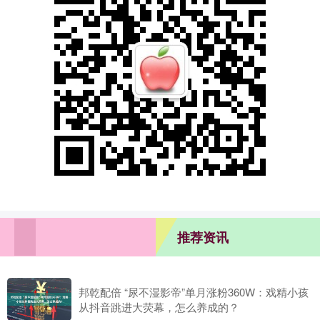
推荐资讯
邦乾配倍 “尿不湿影帝”单月涨粉360W：戏精小孩
从抖音跳进大荧幕，怎么养成的？