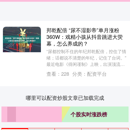
邦乾配倍 “尿不湿影帝”单月涨粉
360W：戏精小孩从抖音跳进大荧
幕，怎么养成的？
“尿都控制不住的年纪邦乾配倍，控住了情
绪；话都说不清楚的年纪，记住了台词。”
最近电影《得闲谨制》上映，出演顶流偶
像儿子的小家伙刚好印证了这句话。 前不
查看：
228
分类：
配资平台
久电影《....
哪里可以配资炒股文章已加载完成
个股实时涨跌榜