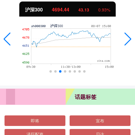
沪深300
4694.44
43.13
0.93%
话题标签
即将
宣布
泽巨配资
贝达