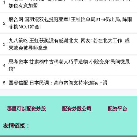
1
加也有意加盟
股合网 国羽混双包揽冠亚军! 王祉怡单局21-6仍出局, 陈雨
2
菲携NO.1冲金!
九八策略 王虹获奖没有感谢北大, 网友: 若在北大工作, 成
3
果或会被导师拿走
思考资本 甘肃榆中古稀老人巧手造物 小院变身“民间微展
4
馆”
国睿信配 日本民调：高市内阁支持率连续下滑
5
哪里可以配资炒股
配资炒股公司
配资平台
友情链接：