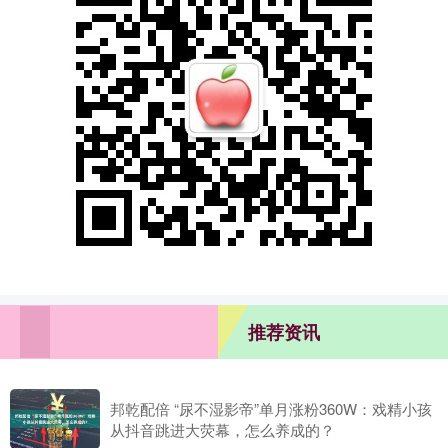
推荐资讯
邦乾配倍 “尿不湿影帝”单月涨粉360W：戏精小孩
从抖音跳进大荧幕，怎么养成的？