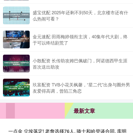
盛宝优配 2025年还剩不到50天，北京楼市还有什
么热闹可看？
金元速配 田雨梅婷领衔主演，40集年代大剧，终
于可以终结剧荒了
小散配资 长传助攻姆巴佩破门，阿诺德西甲生涯
首次送出助攻
玖富配资 TVB小花关枫馨，“星二代”出身与圈外男
友爱得高调，曾陷三角恋
最新文章
一点金 尘埃落定! 老詹选择76人, 骑士和哈登谈合同, 库明