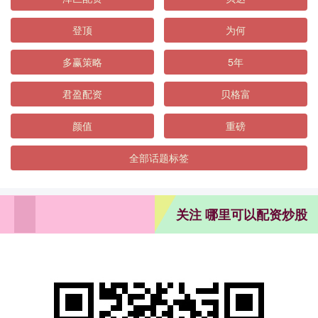
登顶
为何
多赢策略
5年
君盈配资
贝格富
颜值
重磅
全部话题标签
关注 哪里可以配资炒股